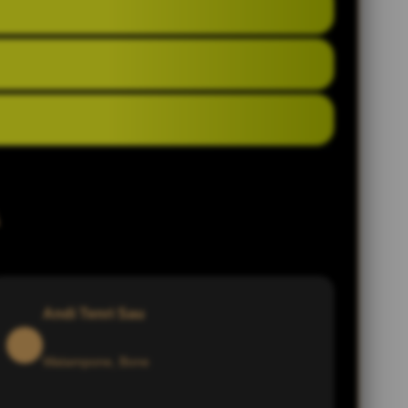
endala teknis, dan memastikan proses login
angkat menjadi faktor utama yang membuat
bagai fitur dan melakukan login maupun akses
Andi Tenri Sau
A
Watampone, Bone