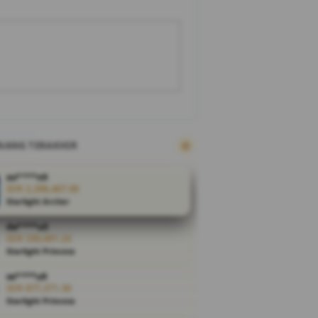
NANG TERAKHIR
xo****n9
IDR 2,298,467.00
Starlight Archer
da****u5
IDR 330,691.24
Starlight Princess
se****u9
IDR 877,371.30
Starlight Princess