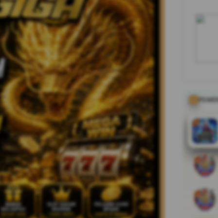
V
i
e
w
l
i
c
e
n
s
PEME
e
d
e
t
a
i
l
s