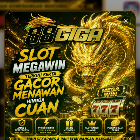
DAFTAR
UPDATE W
 Megawin Terkini Serta
Hingga Cuan
bih suka permainan dengan konsep simpel dan gampang dip