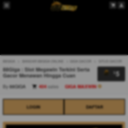
88GIGA
BANDAR 88GIGA ONLINE
GIGA GACOR
SITUS GACOR
88Giga : Slot Megawin Terkini Serta
5
$
Gacor Menawan Hingga Cuan
By
88GIGA
404
sales
GIGA MAXWIN
LOGIN
DAFTAR