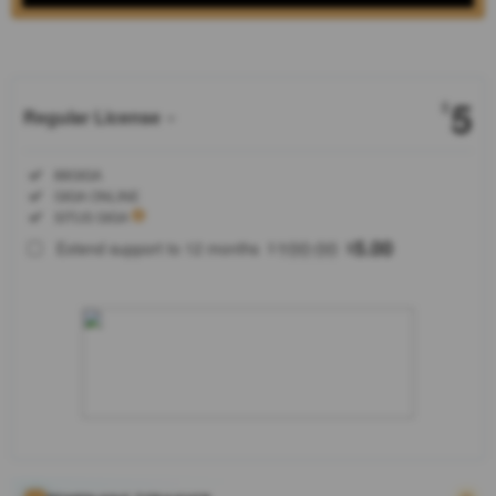
Show More
5
$
Regular License
Regular
Included:
88GIGA
License
Included:
GIGA ONLINE
SELECTED
Included:
SITUS GIGA
88
$
100.00
5.00
Extend support to 12 months
$
$
88Giga ialah
slot yang
sedang naik
daun saat ini.
Buruan
cobain
bagaimana
rasanya
mendapatkan
cuan yang