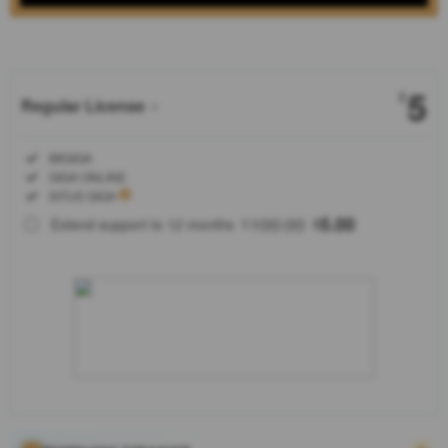
Show More
5
$
Regular License
Regular
Included:
88GIGA
License
Included:
GIGA ONLINE
SELECTED
Included:
SITUS GIGA
88
$
100.00
5.00
Extend support to 12 months
$
$
88Giga ialah
slot yang
sedang naik
daun saat ini.
Buruan
cobain
bagaimana
rasanya
mendapatkan
cuan yang