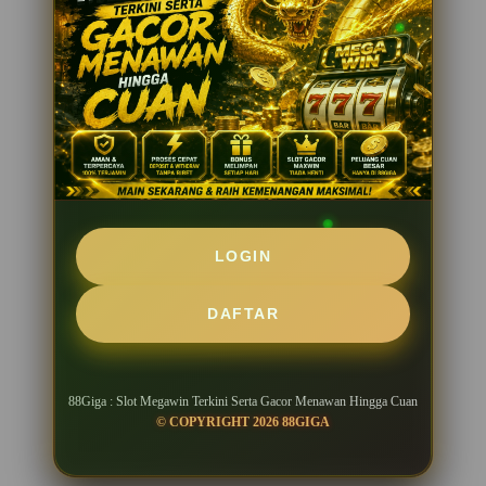
be****a8
IDR 1,272,161.12
Mahjong Ways 3
xo****n5
IDR 514,604.94
Gates of Olympus
LOGIN
DAFTAR
88Giga : Slot Megawin Terkini Serta Gacor Menawan Hingga Cuan
© COPYRIGHT 2026 88GIGA