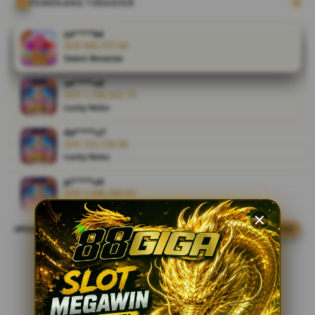
menawan.
PEMENANG TERAKHIR
V
zo****k4
IDR 940,157.00
i
Sweet Bonanza
e
w
se****u0
l
IDR 1,706,302.74
i
Lucky Neko
c
da****u7
e
IDR 733,726.98
n
Lucky Neko
s
e
pi****u4
IDR 1,696,580.82
d
Lucky Neko
e
t
UPDATE WINNER
LIVE FEED
da****u0
a
IDR 1,524,638.30
i
Mahjong Ways 3
l
qo****n9
s
IDR 1,374,529.10
Lucky Neko