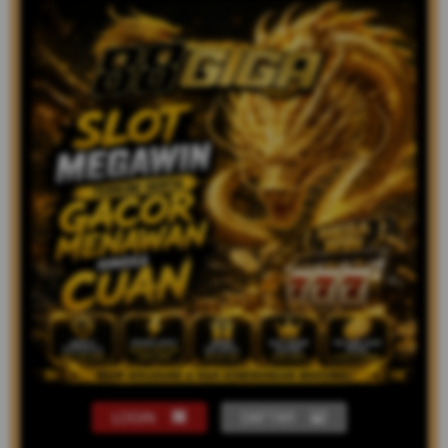
LOGIN
DAFTAR