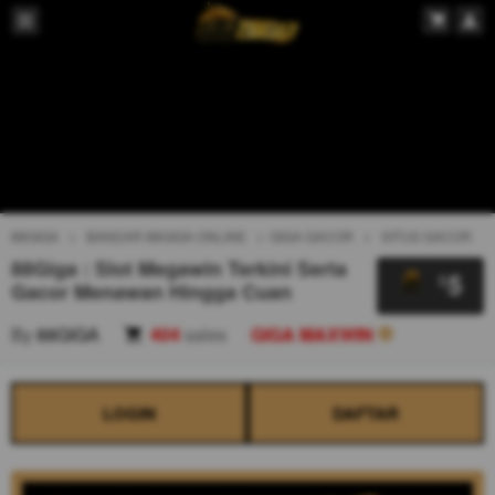
88GIGA
BANDAR 88GIGA ONLINE
GIGA GACOR
SITUS GACOR
88Giga : Slot Megawin Terkini Serta
5
$
Gacor Menawan Hingga Cuan
By
88GIGA
404
sales
GIGA MAXWIN
LOGIN
DAFTAR