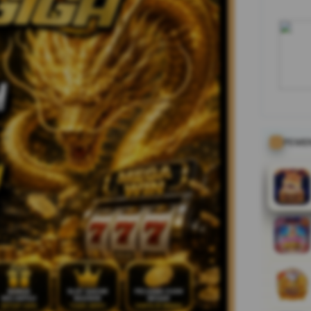
V
i
e
w
l
i
c
e
n
s
PEME
e
d
e
t
a
i
l
s