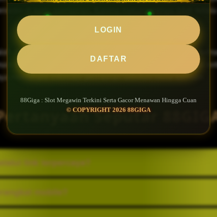
sedia di kartu permainan. Karena mekanismenya tidak terlalu
LOGIN
ah ritme permainannya yang ringan dan nyaman diikuti, term
DAFTAR
n bisa fokus melihat apakah pola yang dibutuhkan mulai terbe
aiknya memahami informasi permainan sebelum mulai bermain.
88Giga : Slot Megawin Terkini Serta Gacor Menawan Hingga Cuan
Pertanyaan Seputar 88GIG
© COPYRIGHT 2026 88GIGA
lalui link terpercaya?
nk terpercaya yang tersedia dan melakukan login menggu
erangkat mobile?
f sehingga dapat diakses dengan baik melalui smartpho