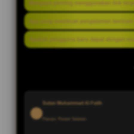
Mengapa penting menggunakan link ter
kenyamanan penggunaan.
Menggunakan link terpercaya membantu peng
Apa yang membuat pengalaman bermain 
berjalan dengan lancar.
Navigasi yang sederhana, performa yang 
Apakah pengguna baru dapat dengan mu
pengalaman bermain di 88GIGA terasa lebih 
Tentu, 88GIGA dirancang dengan antarmuka ya
layanan dengan lebih mudah.
Sutan Muhammad Al Fatih
S
Painan, Pesisir Selatan