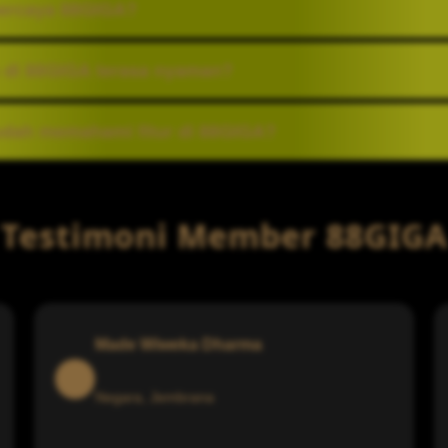
percaya 88GIGA?
guna memperoleh akses yang lebih stabil, menghindari k
di 88GIGA terasa nyaman?
konsisten, serta kemudahan akses dari berbagai per
dah memahami fitur di 88GIGA?
nyaman.
ng intuitif sehingga pengguna baru dapat mengenali ber
Testimoni Member 88GIGA
Made Wiweka Dharma
M
Negara, Jembrana