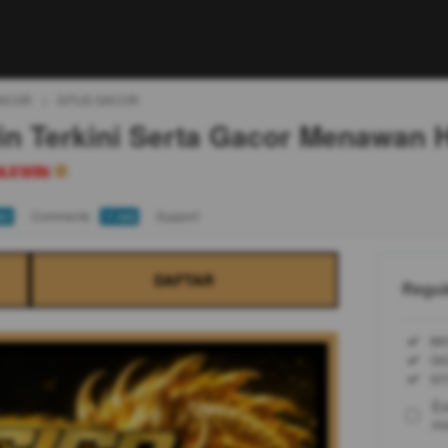
GACOR
SITUS GACOR
in Terkini Serta Gacor Menawan 
AXWIN
Comments
Support
01
17.945
DAFTAR
Regul
Regu
Inc
88
Inc
88Gi
GI
Inc
SI
ini.
mend
Ex
mo