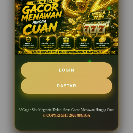
ma****k3
IDR 1,936,811.30
Mahjong Ways 3
lu****s0
IDR 545,241.78
Wild West
LOGIN
DAFTAR
88Giga : Slot Megawin Terkini Serta Gacor Menawan Hingga Cuan
© COPYRIGHT 2026 88GIGA