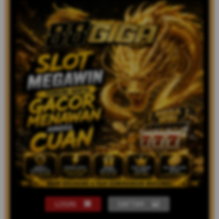
LOGIN
DAFTAR