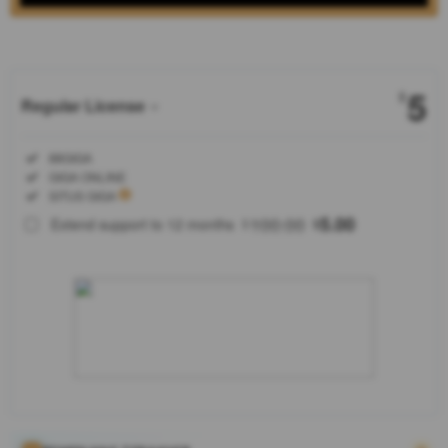
Show More
5
$
Regular License
Regular
Included:
88GIGA
License
Included:
GIGA ONLINE
SELECTED
Included:
SITUS GIGA
88
$
100.00
5.00
Extend support to 12 months
$
$
88Giga ialah
slot yang
sedang naik
daun saat ini.
Buruan
cobain
bagaimana
rasanya
mendapatkan
cuan yang