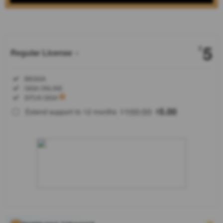
Show More
5
$
Regular License
Regular
Included:
88GIGA
License
Included:
GIGA ONLINE
SELECTED
Included:
SITUS GIGA
88
$
100.00
5.00
Extend support to 12 months
$
$
88Giga ialah
slot yang
sedang naik
daun saat ini.
Buruan
cobain
bagaimana
rasanya
mendapatkan
cuan yang