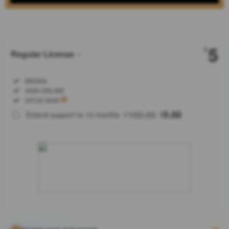
Show More
5
$
Regular License
Regular
Included:
88GIGA
License
Included:
GIGA ONLINE
SELECTED
Included:
SITUS GIGA
88
$
100.00
5.00
Extend support to 12 months
$
$
88Giga ialah
slot yang
sedang naik
daun saat ini.
Buruan
cobain
bagaimana
rasanya
mendapatkan
cuan yang