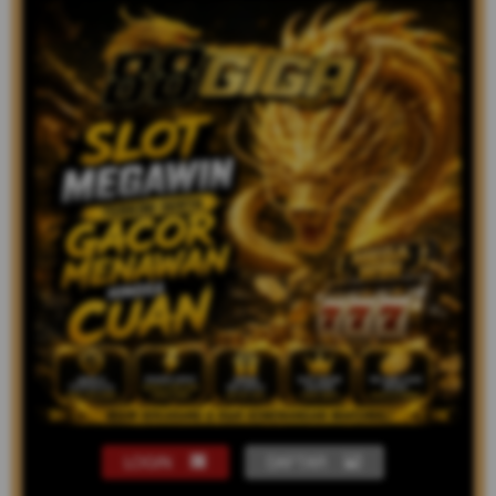
LOGIN
DAFTAR