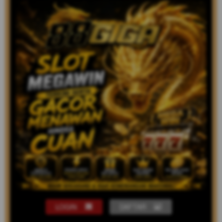
LOGIN
DAFTAR