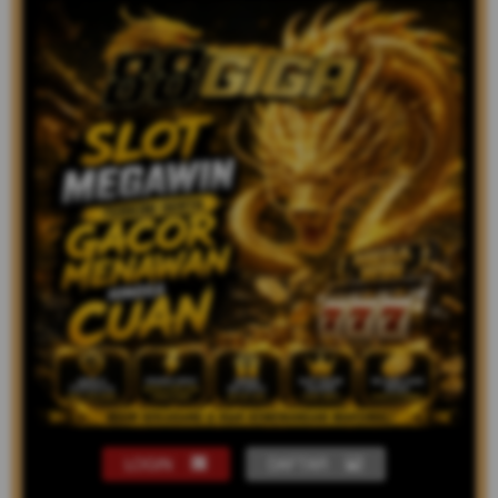
LOGIN
DAFTAR