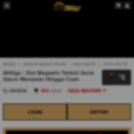
88GIGA
BANDAR 88GIGA ONLINE
GIGA GACOR
SITUS GACOR
88Giga : Slot Megawin Terkini Serta
5
$
Gacor Menawan Hingga Cuan
By
88GIGA
404
sales
GIGA MAXWIN
LOGIN
DAFTAR