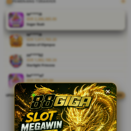
menawan.
PEMENANG TERAKHIR
V
te****i0
IDR 2,286,085.00
i
Sugar Rush
e
w
te****i6
l
IDR 1,011,765.20
i
Gates of Olympus
c
zo****k2
e
IDR 1,082,180.24
n
Starlight Princess
s
e
be****a7
IDR 595,083.84
d
Sugar Rush
e
t
UPDATE WINNER
LIVE FEED
xo****n1
a
IDR 2,168,501.48
i
Gates of Olympus
l
qo****n0
s
IDR 210,040.54
Mahjong Ways 2