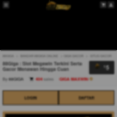
88GIGA
BANDAR 88GIGA ONLINE
GIGA GACOR
SITUS GACOR
88Giga : Slot Megawin Terkini Serta
5
$
Gacor Menawan Hingga Cuan
By
88GIGA
404
sales
GIGA MAXWIN
LOGIN
DAFTAR