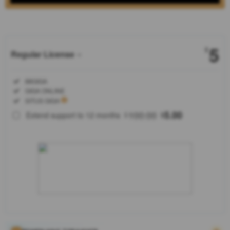
Show More
5
$
Regular License
Regular
Included:
88GIGA
License
Included:
GIGA ONLINE
SELECTED
Included:
SITUS GIGA
88
$
100.00
5.00
Extend support to 12 months
$
$
88Giga ialah
slot yang
sedang naik
daun saat ini.
Buruan
cobain
bagaimana
rasanya
mendapatkan
cuan yang