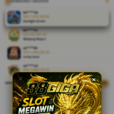
menawan.
PEMENANG TERAKHIR
V
be****a2
IDR 1,878,783.00
i
Starlight Archer
e
w
be****a1
l
IDR 591,907.98
i
Mahjong Ways 2
c
zo****k0
e
IDR 1,649,255.34
n
Lucky Lions
s
e
ve****n3
IDR 2,096,713.76
d
Mahjong Ways 3
e
t
UPDATE WINNER
LIVE FEED
lu****s1
a
IDR 1,451,497.58
i
Sweet Bonanza
l
ve****n5
s
IDR 224,617.68
Lucky Lions