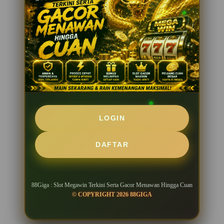
be****a1
IDR 285,000.84
Mahjong Ways 3
qo****n9
IDR 1,789,277.72
Starlight Princess
LOGIN
DAFTAR
88Giga : Slot Megawin Terkini Serta Gacor Menawan Hingga Cuan
© COPYRIGHT 2026 88GIGA