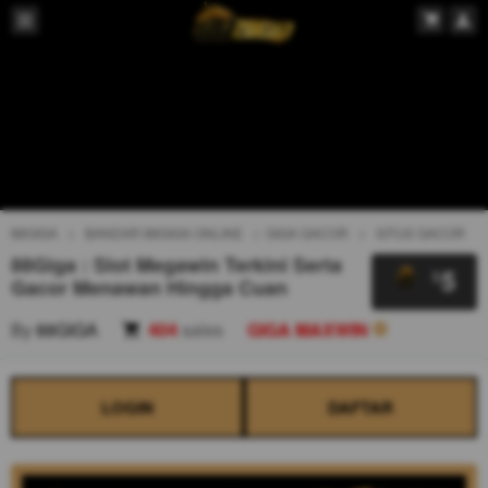
88GIGA
BANDAR 88GIGA ONLINE
GIGA GACOR
SITUS GACOR
88Giga : Slot Megawin Terkini Serta
5
$
Gacor Menawan Hingga Cuan
By
88GIGA
404
sales
GIGA MAXWIN
LOGIN
DAFTAR