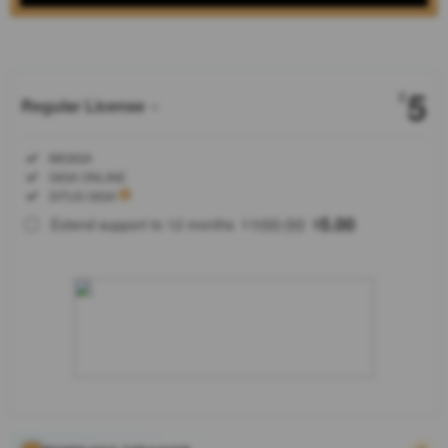
Show More
5
$
Regular License
Regular
Included:
88GIGA
License
Included:
GIGA ONLINE
SELECTED
Included:
SITUS GIGA
88
$
100.00
5.00
Extend support to 12 months
$
$
88Giga ialah
slot yang
sedang naik
daun saat ini.
Buruan
cobain
bagaimana
rasanya
mendapatkan
cuan yang