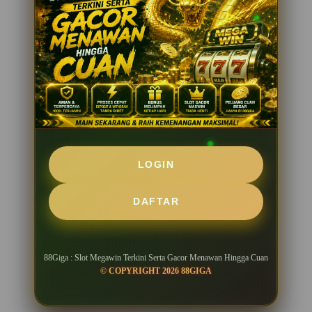
qo****n1
IDR 285,981.56
Wild West
lu****s2
IDR 1,448,801.42
Gates of Olympus
LOGIN
DAFTAR
88Giga : Slot Megawin Terkini Serta Gacor Menawan Hingga Cuan
© COPYRIGHT 2026 88GIGA