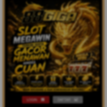
LOGIN
DAFTAR