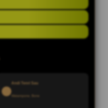
endala teknis, dan memastikan proses login
angkat menjadi faktor utama yang membuat
bagai fitur dan melakukan login maupun akses
Andi Tenri Sau
A
Watampone, Bone