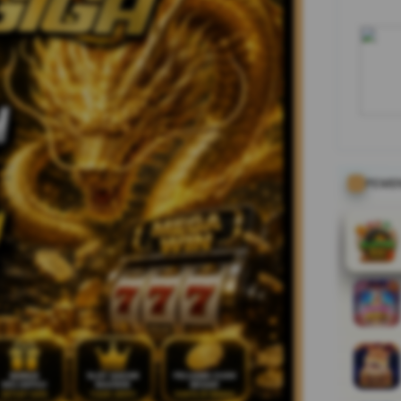
V
i
e
w
l
i
c
e
n
s
PEME
e
d
e
t
a
i
l
s