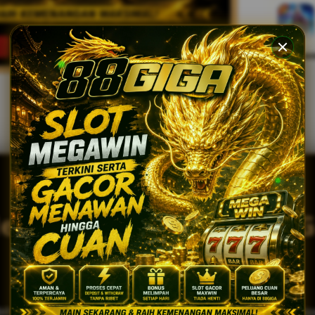
DAFTAR
UPDATE W
 Megawin Terkini Serta
Hingga Cuan
bih suka permainan dengan konsep simpel dan gampang dip