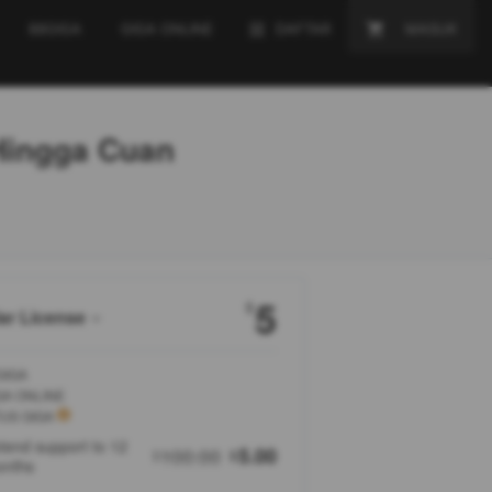
88GIGA
GIGA ONLINE
DAFTAR
MASUK
Hingga Cuan
5
$
ar License
88
lar License
$
SELECTED
luded:
GIGA
luded:
ga ialah slot yang sedang naik daun saat
GA ONLINE
luded:
TUS GIGA
 Buruan cobain bagaimana rasanya
apatkan cuan yang menawan.
tend support to 12
100.00
5.00
$
$
nths