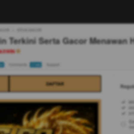
GACOR
SITUS GACOR
in Terkini Serta Gacor Menawan 
AXWIN
Comments
Support
01
17.945
DAFTAR
Regul
Regu
Inc
88
Inc
88Gi
GI
Inc
SI
ini.
mend
Ex
mo