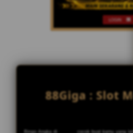
LOGIN
88Giga : Slot
Bingo Angka di
88GIGA
cocok buat kamu yang le