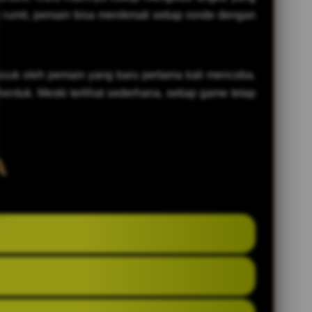
 rumit, pemain bisa menikmati setiap ronde dengan
asuk oleh pemain yang baru pertama kali mencoba.
ntuk. Meski terlihat sederhana, setiap game tetap
A
nakan akun yang telah terdaftar agar proses
ne, tablet, maupun desktop tanpa mengurangi